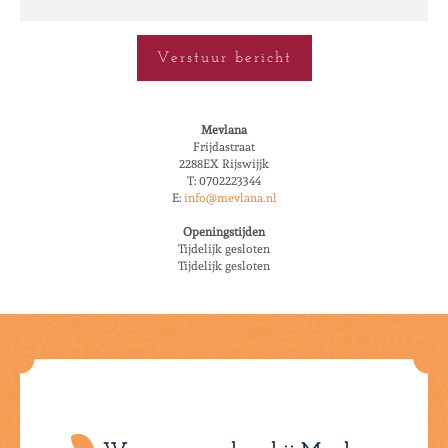
Verstuur bericht
Mevlana
Frijdastraat
2288EX Rijswijjk
T: 0702223344
E:
info@mevlana.nl
Openingstijden
Tijdelijk gesloten
Tijdelijk gesloten